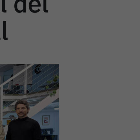
l del
l