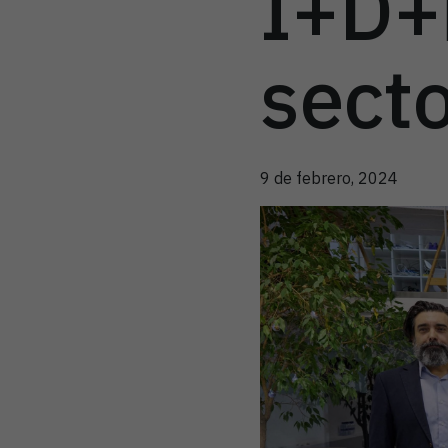
I+D+
secto
9 de febrero, 2024