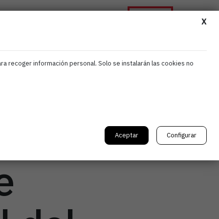
Asóciate
ormación
Noticias
Contacta
X
ara recoger información personal. Solo se instalarán las cookies no
a
a
Aceptar
Configurar
e