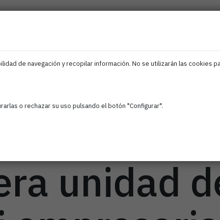
ociados
Iris
Ciberseguridad
IA
Empleo
F
EDIH
Navarra
lidad de navegación y recopilar información. No se utilizarán las cookies p
A acude a l
arlas o rechazar su uso pulsando el botón "Configurar".
uración de l
era unidad d