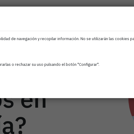
ociados
Iris
Ciberseguridad
IA
Empleo
F
EDIH
Navarra
lidad de navegación y recopilar información. No se utilizarán las cookies p
imamos a
arlas o rechazar su uso pulsando el botón "Configurar".
s en
ía?