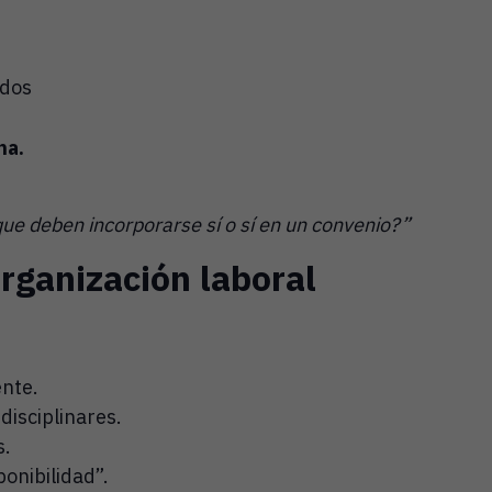
idos
na.
que deben incorporarse sí o sí en un convenio?”
rganización laboral
ente.
disciplinares.
s.
ponibilidad”.