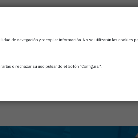
ociados
Iris
Ciberseguridad
IA
Empleo
F
EDIH
Navarra
lidad de navegación y recopilar información. No se utilizarán las cookies p
arlas o rechazar su uso pulsando el botón "Configurar".
evas formas de organiza
ciación