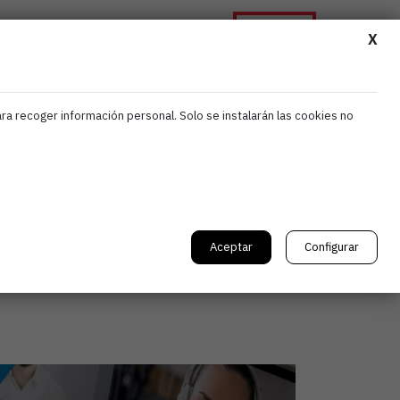
Asóciate
ormación
Noticias
Contacta
X
ara recoger información personal. Solo se instalarán las cookies no
ción laboral:
Aceptar
Configurar