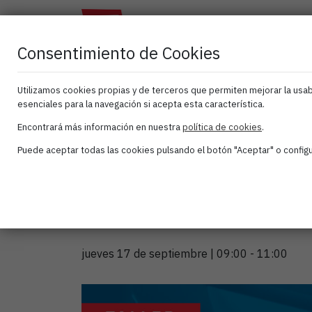
El
Atana
As
Clúster
Activa
Consentimiento de Cookies
Utilizamos cookies propias y de terceros que permiten mejorar la usabi
esenciales para la navegación si acepta esta característica.
« Todos los Eventos
Encontrará más información en nuestra
política de cookies
.
Puede aceptar todas las cookies pulsando el botón "Aceptar" o configur
Teletrabajo y nu
retos de la nego
jueves 17 de septiembre | 09:00
-
11:00