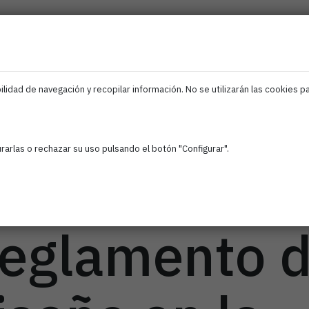
ociados
Iris
Ciberseguridad
IA
Empleo
F
EDIH
Navarra
lidad de navegación y recopilar información. No se utilizarán las cookies p
A y NATECO
arlas o rechazar su uso pulsando el botón "Configurar".
zan el impac
Reglamento 