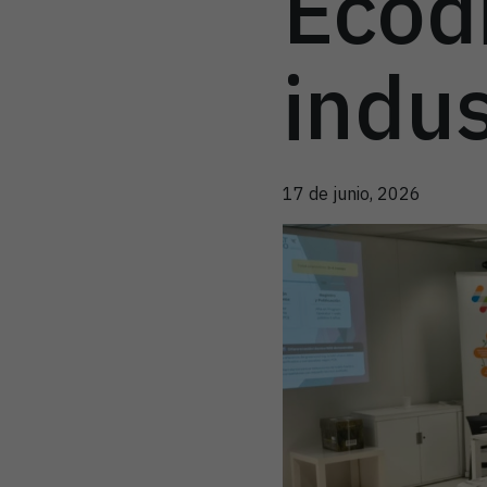
Ecod
indus
17 de junio, 2026