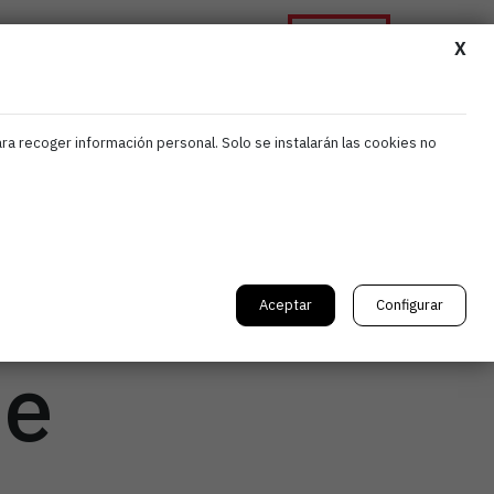
Asóciate
ormación
Noticias
Contacta
X
ara recoger información personal. Solo se instalarán las cookies no
to
Aceptar
Configurar
de