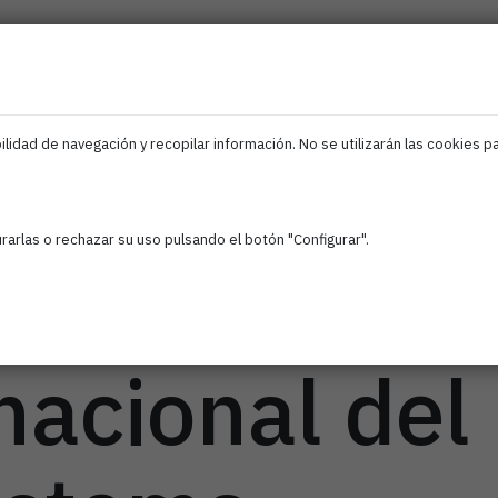
ociados
Iris
Ciberseguridad
IA
Empleo
F
EDIH
Navarra
lidad de navegación y recopilar información. No se utilizarán las cookies p
A refuerza l
arlas o rechazar su uso pulsando el botón "Configurar".
ección
nacional del