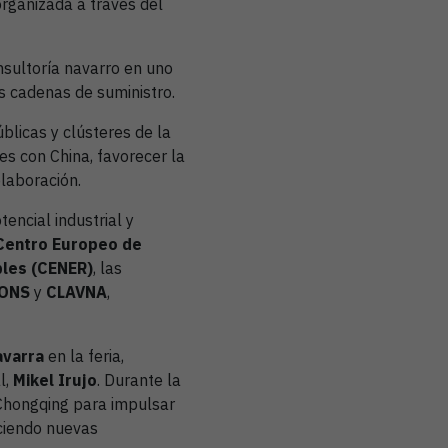
rganizada a través del
nsultoría navarro en uno
as cadenas de suministro.
blicas y clústeres de la
es con China, favorecer la
laboración.
encial industrial y
Centro Europeo de
bles (CENER)
, las
CONS
y
CLAVNA
,
avarra
en la feria,
l,
Mikel Irujo
. Durante la
 Chongqing para impulsar
eciendo nuevas