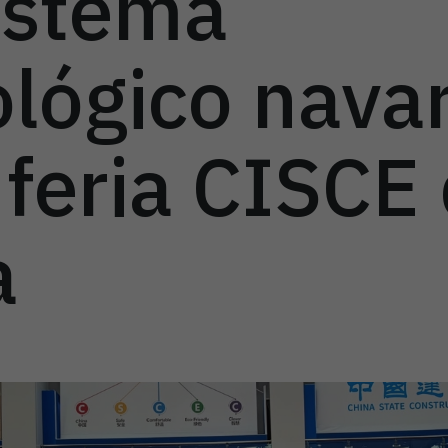
istema
ológico nava
 feria CISCE
a