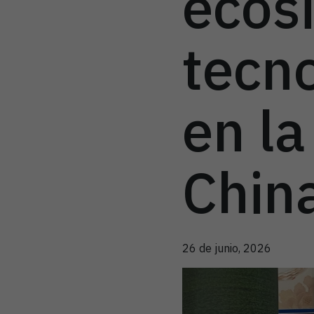
ecos
tecn
en la
Chin
26 de junio, 2026