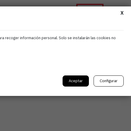
Asóciate
ormación
Noticias
Contacta
X
ara recoger información personal. Solo se instalarán las cookies no
a
Aceptar
Configurar