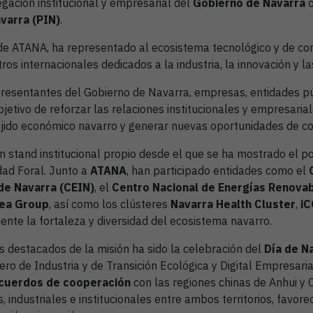
gación institucional y empresarial del
Gobierno de Navarra
o
varra (PIN)
.
 de ATANA, ha representado al ecosistema tecnológico y de co
ros internacionales dedicados a la industria, la innovación y l
presentantes del Gobierno de Navarra, empresas, entidades pú
etivo de reforzar las relaciones institucionales y empresarial
tejido económico navarro y generar nuevas oportunidades de co
 stand institucional propio desde el que se ha mostrado el pot
dad Foral. Junto a
ATANA
, han participado entidades como el
de Navarra (CEIN)
, el
Centro Nacional de Energías Renova
ea Group
, así como los clústeres
Navarra Health Cluster
,
i
te la fortaleza y diversidad del ecosistema navarro.
destacados de la misión ha sido la celebración del
Día de N
ro de Industria y de Transición Ecológica y Digital Empresaria
cuerdos de cooperación
con las regiones chinas de Anhui y
, industriales e institucionales entre ambos territorios, favor