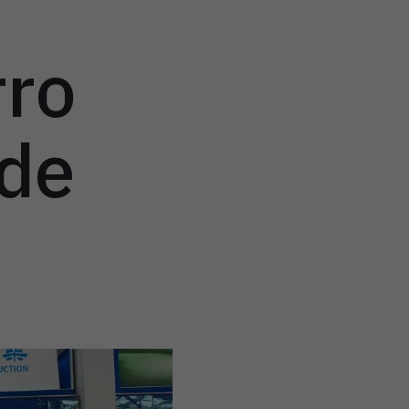
rro
 de