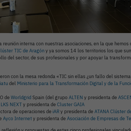
 reunión interna con nuestras asociaciones, en la que hemos 
úster TIC de Aragón
y ya somos 14 los territorios los que 
lo del sector, de sus profesionales y por apoyar la transforma
ieron con la mesa redonda «TIC sin ellas ¿un fallo del sistema
iatu
del
Ministerio para la Transformación Digital y de la Func
EO de
Worldgrid
Spain (del grupo
ALTEN
y presidenta de
ASCE
e
LKS NEXT
y presidenta de
Cluster GAIA
rectora de operaciones de
iAR
y presidenta de
ATANA Clúster de
de
Ayco Internet
y presidenta de
Asociación de Empresas de Te
eflexión y propuestas de estas cinco profesionales vinculada