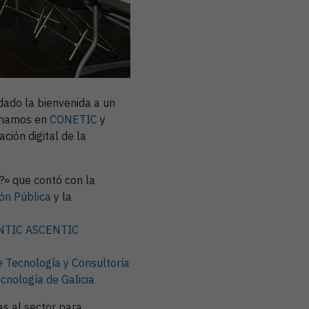
dado la bienvenida a un
sumamos en
CONETIC
y
ción digital de la
?» que contó con la
ión Pública
y la
NTIC ASCENTIC
 Tecnología y Consultoría
cnología de Galicia
s al sector para