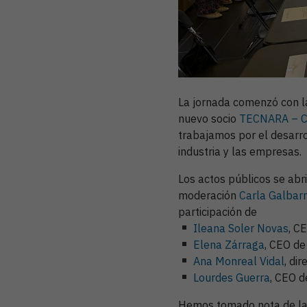
La jornada comenzó con la
nuevo socio
TECNARA – Cl
trabajamos por el desarrol
industria y las empresas.
Los actos públicos se abr
moderación
Carla Galbarr
participación de
Ileana Soler Novas
, C
Elena Zárraga
, CEO d
Ana Monreal Vidal
, di
Lourdes Guerra
, CEO 
Hemos tomado nota de la r