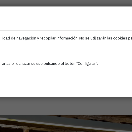
ociados
Iris
Ciberseguridad
IA
Empleo
F
EDIH
Navarra
lidad de navegación y recopilar información. No se utilizarán las cookies p
blea Coneti
arlas o rechazar su uso pulsando el botón "Configurar".
5