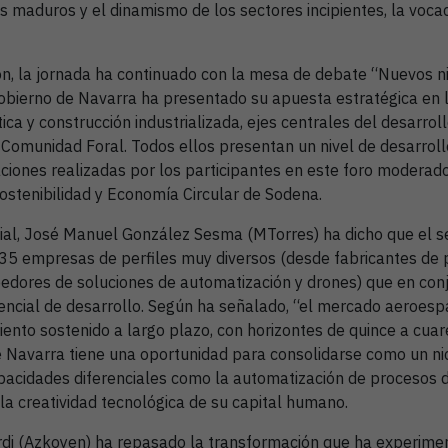
s maduros y el dinamismo de los sectores incipientes, la voca
ón, la jornada ha continuado con la mesa de debate “Nuevos nic
Gobierno de Navarra ha presentado su apuesta estratégica en 
ética y construcción industrializada, ejes centrales del desarro
Comunidad Foral. Todos ellos presentan un nivel de desarrollo
aciones realizadas por los participantes en este foro moderad
ostenibilidad y Economía Circular de Sodena.
ial, José Manuel González Sesma (MTorres) ha dicho que el s
35 empresas de perfiles muy diversos (desde fabricantes de p
eedores de soluciones de automatización y drones) que en con
tencial de desarrollo. Según ha señalado, “el mercado aeroesp
iento sostenido a largo plazo, con horizontes de quince a cuar
e Navarra tiene una oportunidad para consolidarse como un n
acidades diferenciales como la automatización de procesos d
a creatividad tecnológica de su capital humano.
rdi (Azkoyen) ha repasado la transformación que ha experimen