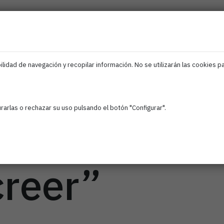
ociados
Iris
Ciberseguridad
IA
Empleo
F
EDIH
Navarra
lidad de navegación y recopilar información. No se utilizarán las cookies p
a de la Indus
arlas o rechazar su uso pulsando el botón "Configurar".
a Industria 
creer”