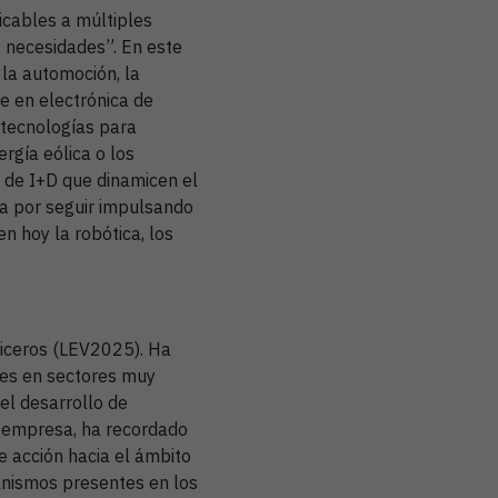
icables a múltiples
y necesidades”. En este
 la automoción, la
ue en electrónica de
 tecnologías para
ergía eólica o los
y de I+D que dinamicen el
sa por seguir impulsando
en hoy la robótica, los
niceros (LEV2025). Ha
ones en sectores muy
 el desarrollo de
su empresa, ha recordado
de acción hacia el ámbito
anismos presentes en los