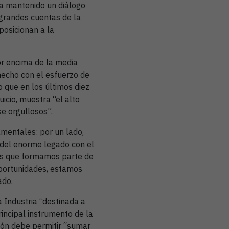
ha mantenido un diálogo
 grandes cuentas de la
posicionan a la
or encima de la media
hecho con el esfuerzo de
 que en los últimos diez
icio, muestra “el alto
se orgullosos”.
amentales: por un lado,
s del enorme legado con el
los que formamos parte de
portunidades, estamos
ado.
a Industria “destinada a
rincipal instrumento de la
ción debe permitir “sumar