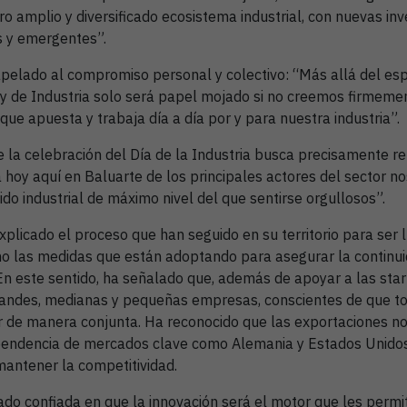
o amplio y diversificado ecosistema industrial, con nuevas in
s y emergentes”.
pelado al compromiso personal y colectivo: “Más allá del espí
ey de Industria solo será papel mojado si no creemos firmeme
 que apuesta y trabaja día a día por y para nuestra industria”.
la celebración del Día de la Industria busca precisamente ref
 hoy aquí en Baluarte de los principales actores del sector n
do industrial de máximo nivel del que sentirse orgullosos”.
xplicado el proceso que han seguido en su territorio para ser
omo las medidas que están adoptando para asegurar la continu
 En este sentido, ha señalado que, además de apoyar a las sta
andes, medianas y pequeñas empresas, conscientes de que to
 de manera conjunta. Ha reconocido que las exportaciones no
endencia de mercados clave como Alemania y Estados Unidos, 
antener la competitividad.
do confiada en que la innovación será el motor que les permit