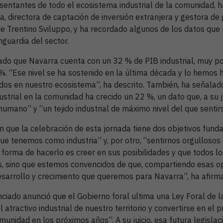
entantes de todo el ecosistema industrial de la comunidad, 
a, directora de captación de inversión extranjera y gestora de
de Trentino Sviluppo, y ha recordado algunos de los datos que 
guardia del sector.
ado que Navarra cuenta con un 32 % de PIB industrial, muy p
%. “Ese nivel se ha sostenido en la última década y lo hemos 
dos en nuestro ecosistema”, ha descrito. También, ha señalado
strial en la comunidad ha crecido un 22 %, un dato que, a su ju
umano” y “un tejido industrial de máximo nivel del que sentir
en que la celebración de esta jornada tiene dos objetivos fund
que tenemos como industria” y, por otro, “sentirnos orgulloso
forma de hacerlo es creer en sus posibilidades y que todos 
s, sino que estemos convencidos de que, compartiendo esas o
sarrollo y crecimiento que queremos para Navarra”, ha afirm
nciado anunció que el Gobierno foral ultima una Ley Foral de l
atractivo industrial de nuestro territorio y convertirse en el p
comunidad en los próximos años”. A su juicio, esa futura legisla