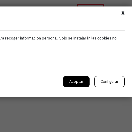
Asóciate
ormación
Noticias
Contacta
X
ara recoger información personal. Solo se instalarán las cookies no
tria
en la
Aceptar
Configurar