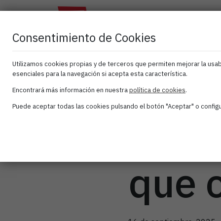
El
Atana
As
Clúster
Activa
Consentimiento de Cookies
Utilizamos cookies propias y de terceros que permiten mejorar la usabi
esenciales para la navegación si acepta esta característica.
IV Dí
Encontrará más información en nuestra
política de cookies
.
Puede aceptar todas las cookies pulsando el botón "Aceptar" o configur
– “Un
que 