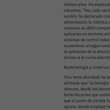
últimos años. Ha explicad
industrias, “hoy cada sec
sentido, ha destacado cóm
alimentación, la robótica 
consumo es difícil compet
aplicarlas en sectores est
sistemas de control indust
ecosistema, atraigan inver
la aplicación de la electró
drones ni el coche eléctri
Biotecnología y construcci
Otro tema abordado ha sid
afirmado que “la biología
diversos, desde los biocom
biofertilizantes que sust
que el punto de partida fue
agrario, donde emplean h