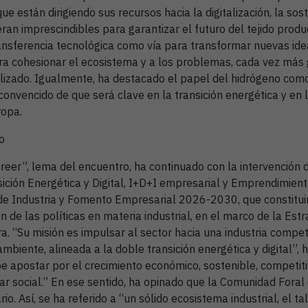
e están dirigiendo sus recursos hacia la digitalización, la sos
eran imprescindibles para garantizar el futuro del tejido produc
ransferencia tecnológica como vía para transformar nuevas ide
ara cohesionar el ecosistema y a los problemas, cada vez más 
lizado. Igualmente, ha destacado el papel del hidrógeno com
 convencido de que será clave en la transición energética y en 
ropa.
o
creer”, lema del encuentro, ha continuado con la intervención 
sición Energética y Digital, I+D+I empresarial y Emprendimien
de Industria y Fomento Empresarial 2026-2030, que constitui
ón de las políticas en materia industrial, en el marco de la Est
a. “Su misión es impulsar al sector hacia una industria competi
mbiente, alineada a la doble transición energética y digital”,
 apostar por el crecimiento económico, sostenible, competitiv
tar social.” En ese sentido, ha opinado que la Comunidad Foral
io. Así, se ha referido a “un sólido ecosistema industrial, el ta