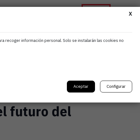
Asóciate
ormación
Noticias
Contacta
X
ara recoger información personal. Solo se instalarán las cookies no
Aceptar
Configurar
de diseño
l futuro del