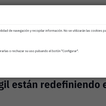
ociados
Iris
Ciberseguridad
IA
Empleo
F
EDIH
Navarra
lidad de navegación y recopilar información. No se utilizarán las cookies p
arlas o rechazar su uso pulsando el botón "Configurar".
y los nuevos modelos 
il están redefiniendo e