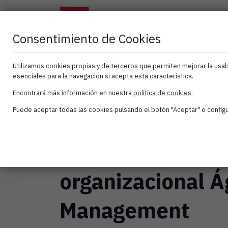
El
Atana
As
Clúster
Activa
Consentimiento de Cookies
Utilizamos cookies propias y de terceros que permiten mejorar la usabi
esenciales para la navegación si acepta esta característica.
« Todos los Eventos
Encontrará más información en nuestra
política de cookies
.
Puede aceptar todas las cookies pulsando el botón "Aceptar" o configur
Este evento ha pasado.
Cómo la IA-Gen 
organizacional Ág
Management