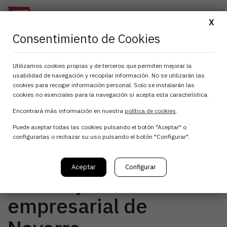
X
Consentimiento de Cookies
El uso ético y práctico
Utilizamos cookies propias y de terceros que permiten mejorar la
usabilidad de navegación y recopilar información. No se utilizarán las
de la IA centra el
cookies para recoger información personal. Solo se instalarán las
cookies no esenciales para la navegación si acepta esta característica.
primer
Encontrará más información en nuestra
política de cookies
.
Puede aceptar todas las cookies pulsando el botón "Aceptar" o
#EventoEstratégicoS4
configurarlas o rechazar su uso pulsando el botón "Configurar".
para fomentar el I+D+i
Aceptar
Configurar
en el tejido
empresarial de