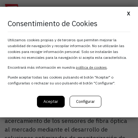
X
Consentimiento de Cookies
MendiTech Sensores
Utilizamos cookies propias y de terceros que permiten mejorar la
de Fibra Óptica
usabilidad de navegación y recopilar información. No se utilizarán las
cookies para recoger información personal. Solo se instalarán las
cookies no esenciales para la navegación si acepta esta característica.
Encontrará más información en nuestra
política de cookies
.
MendiTech es una empresa spin-off de la
Puede aceptar todas las cookies pulsando el botón "Aceptar" o
Universidad Pública de Navarra que realiza la
configurarlas o rechazar su uso pulsando el botón "Configurar".
transferencia de conocimiento en el campo de
los sensores de fibra óptica.
Aceptar
Configurar
El objetivo principal de la empresa es el
acercamiento de los sensores de fibra óptica
al mercado mediante el desarrollo de
soluciones optimizadas de monitorización de